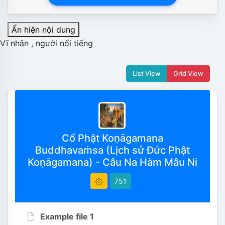
Ẩn hiện nội dung
Vĩ nhân , người nổi tiếng
List View
Grid View
Cổ Phật Koṇāgamana
Buddhavaṁsa (Lịch sử Đức Phật
Koṇāgamana) - Câu Na Hàm Mâu Ni
751
Example file 1