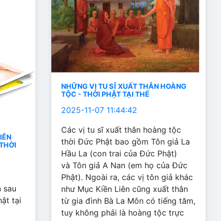
NHỮNG VỊ TU SĨ XUẤT THÂN HOÀNG
TỘC - THỜI PHẬT TẠI THẾ
2025-11-07 11:44:42
Các vị tu sĩ xuất thân hoàng tộc
IÊN
thời Đức Phật bao gồm Tôn giả La
 THỜI
Hầu La (con trai của Đức Phật)
và Tôn giả A Nan (em họ của Đức
Phật). Ngoài ra, các vị tôn giả khác
n sau
như Mục Kiền Liên cũng xuất thân
hật tại
từ gia đình Bà La Môn có tiếng tăm,
tuy không phải là hoàng tộc trực