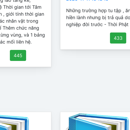
g lão tăng kê,
ệ Thời gian tới Tâm
Những trường hợp tu tập , ă
 , giới tính thời gian
hiền lành nhưng bị trả quả d
ác nhân vật trong
nghiệp đời trước - Thời Phật 
thế Thêm chức năng
từng vùng, và 1 bảng
433
các mối liên hệ.
445