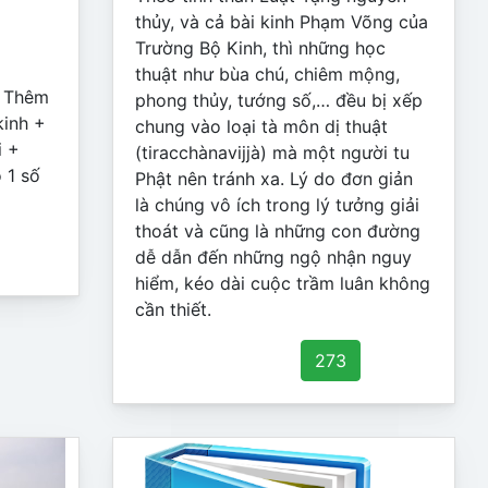
thủy, và cả bài kinh Phạm Võng của
Trường Bộ Kinh, thì những học
thuật như bùa chú, chiêm mộng,
+ Thêm
phong thủy, tướng số,… đều bị xếp
kinh +
chung vào loại tà môn dị thuật
i +
(tiracchànavijjà) mà một người tu
 1 số
Phật nên tránh xa. Lý do đơn giản
là chúng vô ích trong lý tưởng giải
thoát và cũng là những con đường
dễ dẫn đến những ngộ nhận nguy
hiểm, kéo dài cuộc trầm luân không
cần thiết.
273