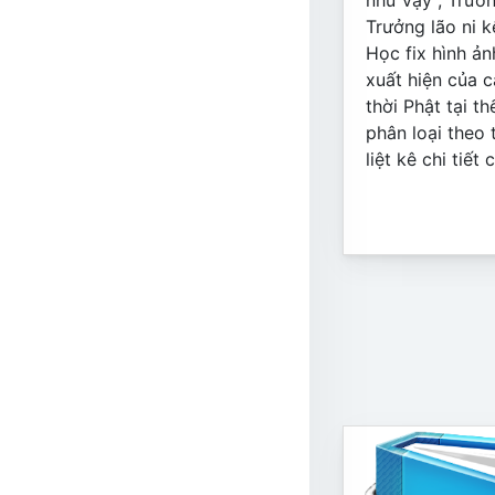
như vậy , Trưởn
Trưởng lão ni k
Học fix hình ảnh
xuất hiện của c
thời Phật tại 
phân loại theo 
liệt kê chi tiết 