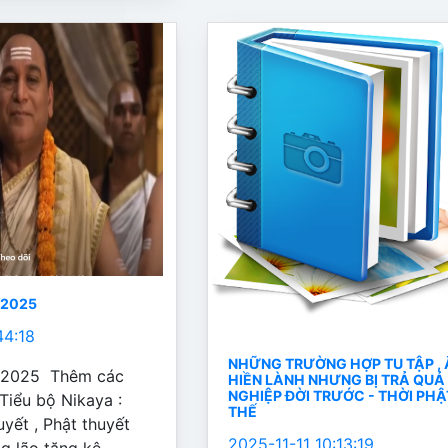
/2025
44:18
NHỮNG TRƯỜNG HỢP TU TẬP , 
1/2025 Thêm các
HIỀN LÀNH NHƯNG BỊ TRẢ QUẢ
NGHIỆP ĐỜI TRƯỚC - THỜI PHẬ
Tiểu bộ Nikaya :
THẾ
uyết , Phật thuyết
2025-11-11 10:13:19