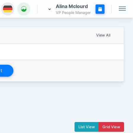
Alina Mclourd
VP People Manager
View All
t
List View
Grid View