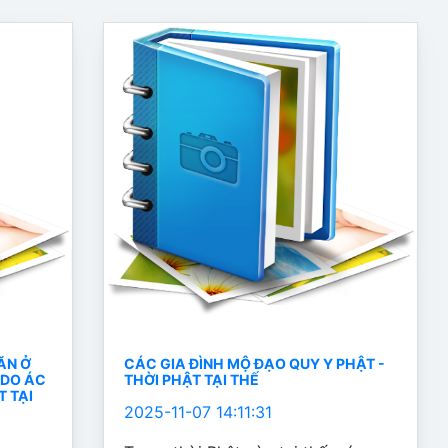
ĂN Ở
CÁC GIA ĐÌNH MỘ ĐẠO QUY Y PHẬT -
 DO ÁC
THỜI PHẬT TẠI THẾ
T TẠI
2025-11-07 14:11:31