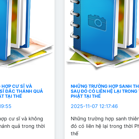
HỢP CƯ SĨ VÀ
NHỮNG TRƯỜNG HỢP SANH TH
 SĨ ĐẮC THÁNH QUẢ
SAU ĐÓ CÓ LIÊN HỆ LẠI TRONG
T TẠI THẾ
PHẬT TẠI THẾ
19:55
2025-11-07 12:17:46
ợp cư sĩ và không
Những trường hợp sanh thiê
thánh quả trong thời
đó có liên hệ lại trong thời P
thế