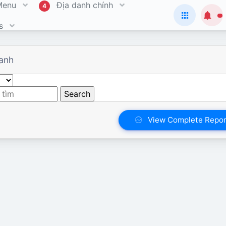
Menu
Địa danh chính
4
ts
anh
View Complete Repor