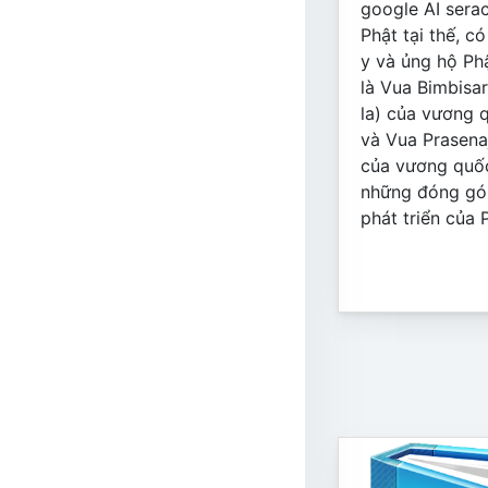
google AI sera
Phật tại thế, c
y và ủng hộ Phậ
là Vua Bimbisa
la) của vương
và Vua Prasena
của vương quốc
những đóng gó
phát triển của 