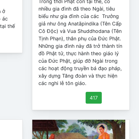
Trong thời Phật còn tại thế, có
nhiều gia đình đã theo Ngài, tiêu
n ở
biểu như gia đình của các Trưởng
o ác
giả như ông Anatāpindika (Tên Cấp
tại thế
Cô Độc) và Vua Shuddhodana (Tên
Tịnh Phạn), thân phụ của Đức Phật.
Những gia đình này đã trở thành tín
đồ Phật tử, thực hành theo giáo lý
của Đức Phật, giúp đỡ Ngài trong
các hoạt động truyền bá đạo pháp,
xây dựng Tăng đoàn và thực hiện
các nghi lễ tôn giáo.
417