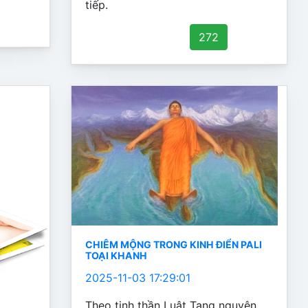
tiếp.
272
CHIÊM MỘNG TRONG KINH ĐIỂN PALI
TOẠI KHANH
2025-11-03 17:29:01
Theo tinh thần Luật Tạng nguyên