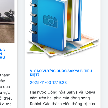
ÀNG
N
PHÚ
VÌ SAO VƯƠNG QUỐC SAKYA BỊ TIÊU
 tháng
DIỆT?
cây
2025-11-03 17:19:23
ắc qua
Hai nước Cộng hòa Sakya và Koliya
hu vực
nằm trên hai phía của dòng sông
i thiệu
Rohiṇī. Các thành viên thống trị của
tā được