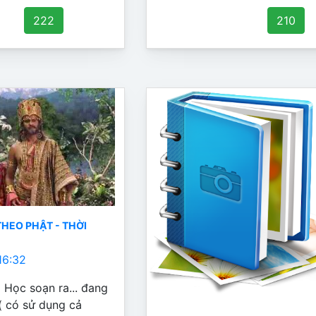
222
210
HEO PHẬT - THỜI
16:32
 Học soạn ra... đang
( có sử dụng cả