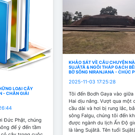
KHẢO SÁT VỀ CÂU CHUYỆN N
SUJĀTĀ & NGÔI THÁP GẠCH BÊ
BỜ SÔNG NIRANJANA - CHÚC 
2025-11-03 17:25:28
HỮNG LOẠI CÂY
Tôi đến Bodh Gaya vào giữa
N - CHÂN GIẢI
Hai dịu nắng. Vượt qua một 
26:44
cầu dài và hơi bị rung lắc, b
sông Falgu, chúng tôi đến k
i Đức Phật, chúng
được ngành du lịch Ấn Độ giớ
hông để ý đến tầm
là làng Sujātā. Tên tuổi Sujā
 cỏ cây trong cuộc