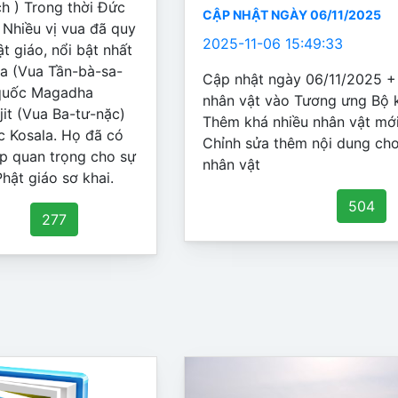
ch ) Trong thời Đức
CẬP NHẬT NGÀY 06/11/2025
ó Nhiều vị vua đã quy
2025-11-06 15:49:33
t giáo, nổi bật nhất
ra (Vua Tần-bà-sa-
Cập nhật ngày 06/11/2025 
 quốc Magadha
nhân vật vào Tương ưng Bộ 
jit (Vua Ba-tư-nặc)
Thêm khá nhiều nhân vật mớ
 Kosala. Họ đã có
Chỉnh sửa thêm nội dung cho
p quan trọng cho sự
nhân vật
Phật giáo sơ khai.
504
277